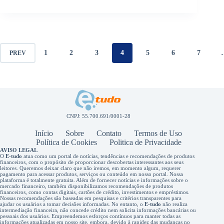
1
2
3
4
5
6
7
PREV
CNPJ: 55.700.691/0001-28
Início
Sobre
Contato
Termos de Uso
Política de Cookies
Politica de Privacidade
AVISO LEGAL
O
E-tudo
atua como um portal de notícias, tendências e recomendações de produtos
financeiros, com o propósito de proporcionar descobertas interessantes aos seus
leitores. Queremos deixar claro que não iremos, em momento algum, requerer
pagamento para acessar produtos, serviços ou conteúdo em nosso portal. Nossa
plataforma é totalmente gratuita. Além de fornecer notícias e informações sobre o
mercado financeiro, também disponibilizamos recomendações de produtos
financeiros, como contas digitais, cartões de crédito, investimentos e empréstimos.
Nossas recomendações são baseadas em pesquisas e critérios transparentes para
ajudar os usuários a tomar decisões informadas. No entanto, o
E-tudo
não realiza
intermediação financeira, não concede crédito nem solicita informações bancárias ou
pessoais dos usuários. Empreendemos esforços contínuos para manter todas as
informações atualizadas em nosso site, embora, devido à rapidez das mudanças no