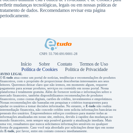
refletir mudanças tecnológicas, legais ou em nossas práticas de
tratamento de dados. Recomendamos revisar esta página
periodicamente.
CNPJ: 55.700.691/0001-28
Início
Sobre
Contato
Termos de Uso
Política de Cookies
Politica de Privacidade
AVISO LEGAL
O
E-tudo
atua como um portal de notícias, tendências e recomendações de produtos
financeiros, com o propósito de proporcionar descobertas interessantes aos seus
leitores. Queremos deixar claro que não iremos, em momento algum, requerer
pagamento para acessar produtos, serviços ou conteúdo em nosso portal. Nossa
plataforma é totalmente gratuita. Além de fornecer notícias e informações sobre o
mercado financeiro, também disponibilizamos recomendações de produtos
financeiros, como contas digitais, cartões de crédito, investimentos e empréstimos.
Nossas recomendações são baseadas em pesquisas e critérios transparentes para
ajudar os usuários a tomar decisões informadas. No entanto, o
E-tudo
não realiza
intermediação financeira, não concede crédito nem solicita informações bancárias ou
pessoais dos usuários. Empreendemos esforços contínuos para manter todas as
informações atualizadas em nosso site, embora, devido à rapidez das mudanças no
mundo financeiro, nem sempre seja possível garantir a atualização imediata. Mais
uma vez, ressaltamos que nunca solicitamos informações sensíveis ou qualquer
forma de pagamento. Caso você seja abordado por solicitações desse tipo em nome
do
E-tudo
, por favor, entre em contato conosco imediatamente.