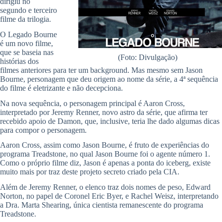
dirigiu no
segundo e terceiro
filme da trilogia.
O Legado Bourne
é um novo filme,
que se baseia nas
(Foto: Divulgação)
histórias dos
filmes anteriores para ter um background. Mas mesmo sem Jason
Bourne, personagem que deu origem ao nome da série, a 4ª sequência
do filme é eletrizante e não decepciona.
Na nova sequência, o personagem principal é Aaron Cross,
interpretado por Jeremy Renner, novo astro da série, que afirma ter
recebido apoio de Damon, que, inclusive, teria lhe dado algumas dicas
para compor o personagem.
Aaron Cross, assim como Jason Bourne, é fruto de experiências do
programa Treadstone, no qual Jason Bourne foi o agente número 1.
Como o próprio filme diz, Jason é apenas a ponta do iceberg, existe
muito mais por traz deste projeto secreto criado pela CIA.
Além de Jeremy Renner, o elenco traz dois nomes de peso, Edward
Norton, no papel de Coronel Eric Byer, e Rachel Weisz, interpretando
a Dra. Marta Shearing, única cientista remanescente do programa
Treadstone.