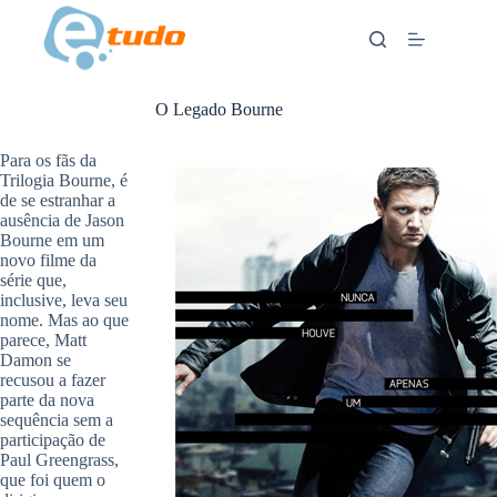
Skip
to
content
O Legado Bourne
ANÚNCIOS
Para os fãs da
Trilogia Bourne, é
de se estranhar a
ausência de Jason
Bourne em um
novo filme da
série que,
inclusive, leva seu
nome. Mas ao que
parece, Matt
Damon se
recusou a fazer
parte da nova
sequência sem a
participação de
Paul Greengrass,
que foi quem o