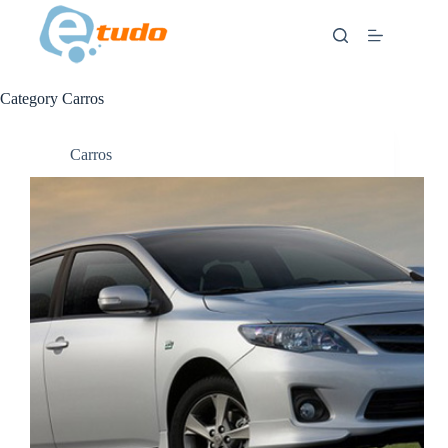
Skip
to
content
Category
Carros
Carros