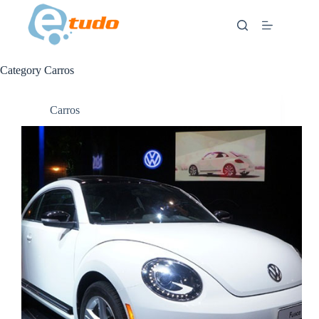
Skip
to
content
Category
Carros
Carros