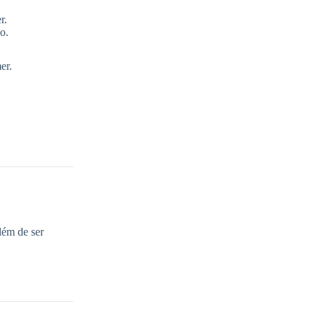
r.
o.
er.
lém de ser