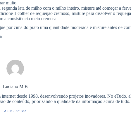
rar muito.
 segunda lata de milho com o milho inteiro, misture até começar a ferve
cione 1 colher de requeijão cremoso, misture para dissolver o requeijã
om a consistência meio cremosa.
ogue por cima do prato uma quantidade moderada e misture antes de com
ir
Luciano M.B
m internet desde 1998, desenvolvendo projetos inovadores. No eTudo, a
isão de conteúdo, priorizando a qualidade da informação acima de tudo.
ARTICLES: 383