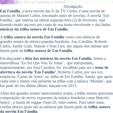
Divulgação.
Em Família
, a nova novela das 9, da TV Globo, é uma novela de
autoria de Manoel Carlos, renomado autor de novelas. A novela ‘Em
Família’, que estreou na ultima segunda-feira (2) de fevereiro, está
fazendo muito sucesso por conta de sua trama envolvente e das lindas
músicas da trilha sonora de Em Família
.
A
trilha sonora da novela Em Família
conta com músicas de
grandes nomes da música popular brasileira. Ana Carolina, Roberto
Carlos, Sandy Leah, Simone e Ivan Lins, são alguns dos artistas que
fazem parte da
trilha sonora de Em Família
.
Encabeçando a
lista das músicas da novela Em Família
, temos a
maravilhosa ‘Eu Sei Que Vou Te Amar’, que interpretada,
majestosamente, por Ana Carolina, foi escolhida para ser o
tema de
abertura da novela ‘Em Família’
. Roberto Carlos, por sua vez,
emplacou ‘Cartas de Amor’ na trilha de Em Família. Sandy, que agora
canta sem o Junior, está presente na trilha com a música ‘Morada’, que
faz parte do seu último álbum, lançado em 2013.
Além dos grandes nomes mencionados acima, a trilha sonora apresenta
composições de novos expoentes da música brasileira como Marcelo
Janice , a banda de reggae Onze:20, entre outros. Para saber mais,
confira abaixo quais são as músicas que fazem parte da
trilha sonora
da novela Em Família
.