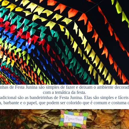
nhas de Festa Junina são simples de fazer e deixam o ambiente decora
com a temática da festa.
icional são as bandeirinhas de Festa Junina. Elas são simples e fáceis d
la, barbante e o papel, que podem ser colorido que é comum e costuma de