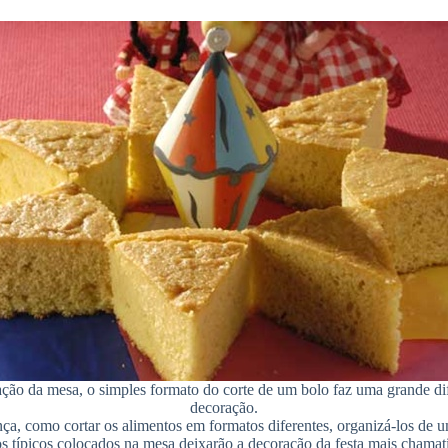
ção da mesa, o simples formato do corte de um bolo faz uma grande di
decoração.
, como cortar os alimentos em formatos diferentes, organizá-los de um
os típicos colocados na mesa deixarão a decoração da festa mais chamati