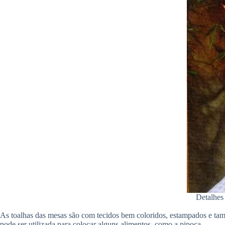
Detalhes
As toalhas das mesas são com tecidos bem coloridos, estampados e ta
pode ser utilizada para colocar alguns alimentos, como a pipoca.