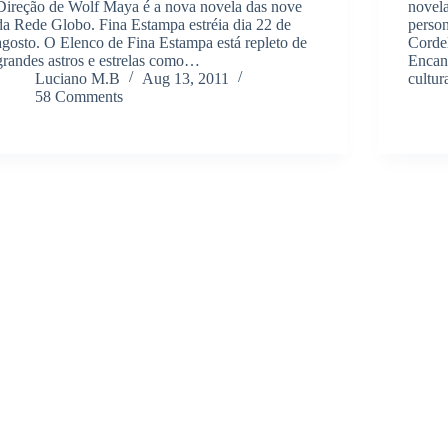
Direção de Wolf Maya é a nova novela das nove
novela
da Rede Globo. Fina Estampa estréia dia 22 de
perso
agosto. O Elenco de Fina Estampa está repleto de
Corde
grandes astros e estrelas como…
Encant
Luciano M.B
Aug 13, 2011
cultur
58 Comments