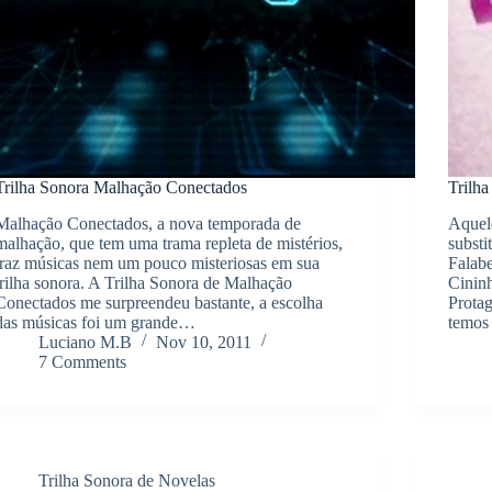
Trilha Sonora Malhação Conectados
Trilh
Malhação Conectados, a nova temporada de
Aquele
malhação, que tem uma trama repleta de mistérios,
substi
traz músicas nem um pouco misteriosas em sua
Falabe
trilha sonora. A Trilha Sonora de Malhação
Cinin
Conectados me surpreendeu bastante, a escolha
Protag
das músicas foi um grande…
temos
Luciano M.B
Nov 10, 2011
7 Comments
Trilha Sonora de Novelas