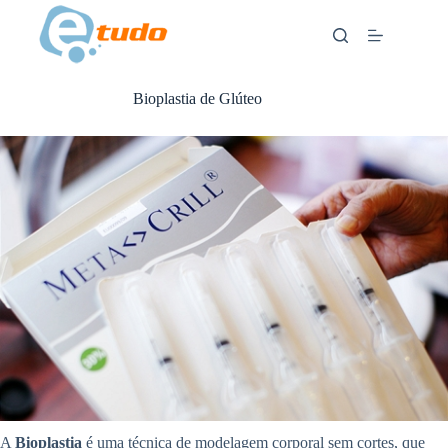
Skip
to
content
Bioplastia de Glúteo
ANÚNCIOS
A
Bioplastia
é uma técnica de modelagem corporal sem cortes, que