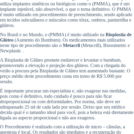
utiliza implantes sintéticos ou biológicos como o (PMMA), que é um
implante injetável, não absorvível, o que o torna definitivo. O PMMA
é muito utilizado em procedimentos de preenchimento, sendo aplicado
em tecidos subcutâneos e músculos como tórax, ombros, panturrilha e
glúteos.
No Brasil e no Mundo, o (PMMA) é muito utilizado na
Bioplastia de
Glúteo
(Aumento do Bumbum). Os medicamentos mais utilizados
neste tipo de procedimento são o
Metacril
(Metacrill), Biossimetric e
Newplastic .
A Bioplastia de Glúteo promete endurecer e levantar o bumbum,
promovendo a elevação e projeção dos glúteos. Com a chegada do
verão a procura pela Bioplastia de Glúteo tem aumentado bastante. O
preço médio deste procedimento custa em torno de R$ 5.000 por
sessão.
É importante procurar um especialista e, não exagerar nas medidas,
pois como é definitivo, todo cuidado é pouco para não ficar
desproporcional ou com deformidades. Por norma, não deve ser
ultrapassado 25 ml de cada lado por sessão. Deixe que seu médico
decida qual é o tamanho ideal para você, pois a beleza está diretamente
ligada ao aspecto proporcional e não aos exageros.
O Procedimento é realizado com a utilização de micro – cânulas, a
anestesia é local. Os resultados são imediatos e a recuperação do