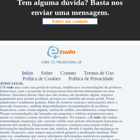
Tem alguma dúvida? Basta nos
enviar uma mensagem.
Entre em contato
CNPJ: 55.700.691/0001-28
Início
Sobre
Contato
Termos de Uso
Política de Cookies
Politica de Privacidade
AVISO LEGAL
O
E-tudo
atua como um portal de notícias, tendências e recomendações de produtos
financeiros, com o propósito de proporcionar descobertas interessantes aos seus
leitores. Queremos deixar claro que não iremos, em momento algum, requerer
pagamento para acessar produtos, serviços ou conteúdo em nosso portal. Nossa
plataforma é totalmente gratuita. Além de fornecer notícias e informações sobre o
mercado financeiro, também disponibilizamos recomendações de produtos
financeiros, como contas digitais, cartões de crédito, investimentos e empréstimos.
Nossas recomendações são baseadas em pesquisas e critérios transparentes para
ajudar os usuários a tomar decisões informadas. No entanto, o
E-tudo
não realiza
intermediação financeira, não concede crédito nem solicita informações bancárias ou
pessoais dos usuários. Empreendemos esforços contínuos para manter todas as
informações atualizadas em nosso site, embora, devido à rapidez das mudanças no
mundo financeiro, nem sempre seja possível garantir a atualização imediata. Mais
uma vez, ressaltamos que nunca solicitamos informações sensíveis ou qualquer
forma de pagamento. Caso você seja abordado por solicitações desse tipo em nome