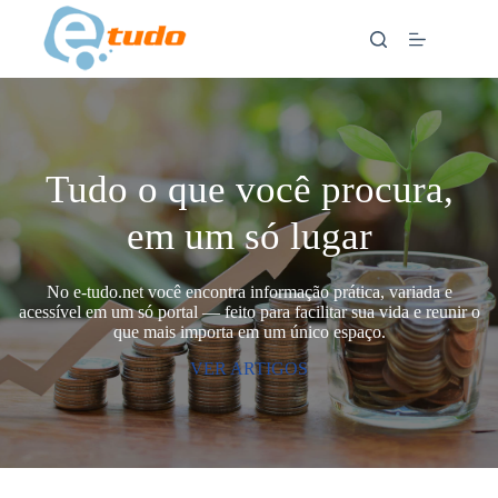
Skip
to
content
Tudo o que você procura,
em um só lugar
No e-tudo.net você encontra informação prática, variada e
acessível em um só portal — feito para facilitar sua vida e reunir o
que mais importa em um único espaço.
VER ARTIGOS